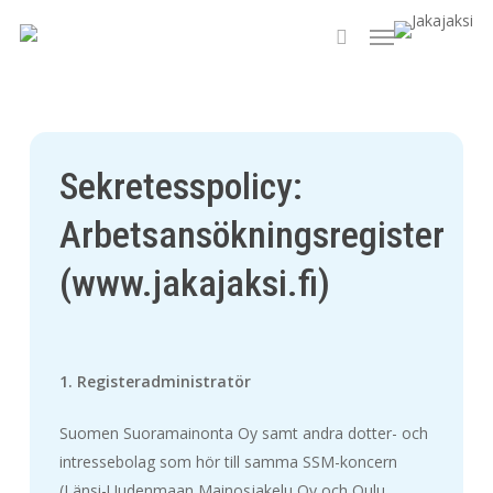
Skip
Menu
to
search
main
content
Sekretesspolicy:
Arbetsansökningsregister
(www.jakajaksi.fi)
1. Registeradministratör
Suomen Suoramainonta Oy samt andra dotter- och
intressebolag som hör till samma SSM-koncern
(Länsi-Uudenmaan Mainosjakelu Oy och Oulu