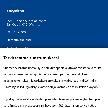
Yhteystiedot
SSM Suomen Suoramainonta
Sähkötie 8, 01510 Vantaa
09 561 56 400
Tietosuojaseloste
Evästevalinnat »
Tarvitsemme suostumuksesi
Oikopolut
Suomen Suoramainonta Oy ja sen kumppanit käyttävät evästeitä ja muita
samankaltaisia teknologioita tarjotakseen parhaan mahdollisen
Jakelutyö
asiakaskokemuksen ja tarkoituksenmukaista mainontaa. Valitsemalla
Kenelle?
"Hyväksy kaikki" hyväksyt evästeiden ja vastaavien tekniikoiden käytön.
Kokemuksia
Hyväksymällä sallit evästeiden ja muiden teknologioiden käytön tietojesi
Blogi
keräämiseen ja prosessointiin, hyväksymättä jättäminen voi vaikuttaa
Tietoa