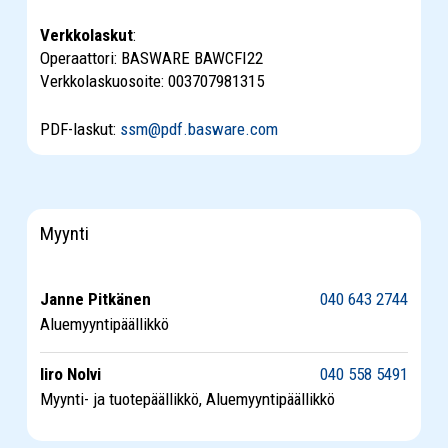
Verkkolaskut
:
Operaattori: BASWARE BAWCFI22
Verkkolaskuosoite: 003707981315
PDF-laskut:
ssm@pdf.basware.com
Myynti
Janne Pitkänen
040 643 2744
Aluemyyntipäällikkö
Iiro Nolvi
040 558 5491
Myynti- ja tuotepäällikkö, Aluemyyntipäällikkö