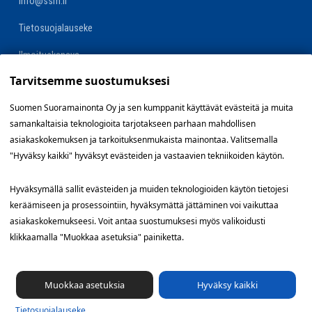
info@ssm.fi
Tietosuojalauseke
Ilmoituskanava
Tarvitsemme suostumuksesi
Evästevalinnat »
Suomen Suoramainonta Oy ja sen kumppanit käyttävät evästeitä ja muita
samankaltaisia teknologioita tarjotakseen parhaan mahdollisen
Oikopolut
asiakaskokemuksen ja tarkoituksenmukaista mainontaa. Valitsemalla
"Hyväksy kaikki" hyväksyt evästeiden ja vastaavien tekniikoiden käytön.
Suunnittele jakelualue (SuoraNet)
Hyväksymällä sallit evästeiden ja muiden teknologioiden käytön tietojesi
Hae töitä
keräämiseen ja prosessointiin, hyväksymättä jättäminen voi vaikuttaa
asiakaskokemukseesi. Voit antaa suostumuksesi myös valikoidusti
Blogi
klikkaamalla "Muokkaa asetuksia" painiketta.
Jakelupalaute
Muokkaa asetuksia
Hyväksy kaikki
Tietosuoja­lauseke