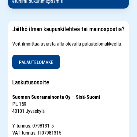
etunimi.sukunimi@ssm.fi
Jäitkö ilman kaupunkilehteä tai mainospostia?
Voit ilmoittaa asiasta alla olevalla palautelomakkeella.
PALAUTELOMAKE
Laskutusosoite
Suomen Suoramainonta Oy – Sisä-Suomi
PL 159
40101 Jyväskylä
Y-tunnus: 0798131-5
VAT tunnus: FI07981315