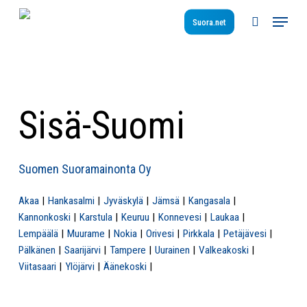
Skip
Menu
to
Suora.net
search
main
content
Sisä-Suomi
Suomen Suoramainonta Oy
Akaa
Hankasalmi
Jyväskylä
Jämsä
Kangasala
Kannonkoski
Karstula
Keuruu
Konnevesi
Laukaa
Lempäälä
Muurame
Nokia
Orivesi
Pirkkala
Petäjävesi
Pälkänen
Saarijärvi
Tampere
Uurainen
Valkeakoski
Viitasaari
Ylöjärvi
Äänekoski