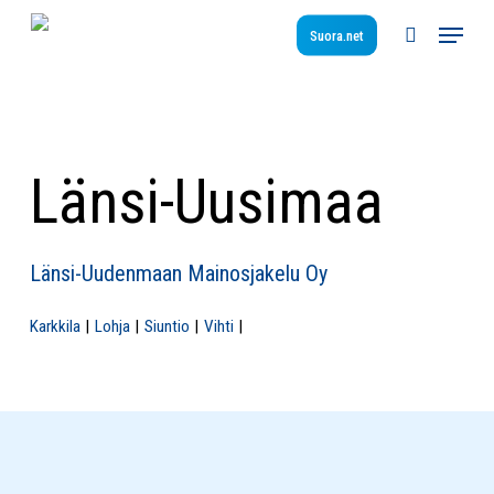
Skip
Menu
to
Suora.net
search
main
content
Länsi-Uusimaa
Länsi-Uudenmaan Mainosjakelu Oy
Karkkila
Lohja
Siuntio
Vihti