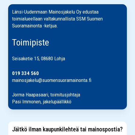
Länsi-Uudenmaan Mainosjakelu Oy edustaa
toimialueellaan valtakunnallista SSM Suomen
Suoramainonta -ketjua.
Toimipiste
Seisaketie 15, 08680 Lohja
019 334 560
mainosjakelu@suomensuoramainonta.fi
Jorma Haapasaari, toimitusjohtaja
Pasi Immonen, jakelupäällikkö
Jäitkö ilman kaupunkilehteä tai mainospostia?