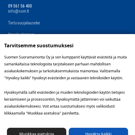
09 561 56 400
info@ssm.fi
Tietosuojalauseke
Ilmoituskanava
Tarvitsemme suostumuksesi
Evästevalinnat »
Suomen Suoramainonta Oy ja sen kumppanit käyttävät evästeitä ja muita
samankaltaisia teknologioita tarjotakseen parhaan mahdollisen
Oikopolut
asiakaskokemuksen ja tarkoituksenmukaista mainontaa. Valitsemalla
"Hyväksy kaikki" hyväksyt evästeiden ja vastaavien tekniikoiden käytön.
Suunnittele jakelualue (SuoraNet)
Hyväksymällä sallit evästeiden ja muiden teknologioiden käytön tietojesi
Hae töitä
keräämiseen ja prosessointiin, hyväksymättä jättäminen voi vaikuttaa
asiakaskokemukseesi. Voit antaa suostumuksesi myös valikoidusti
Blogi
klikkaamalla "Muokkaa asetuksia" painiketta.
Jakelupalaute
Muokkaa asetuksia
Hyväksy kaikki