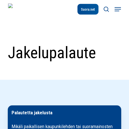
Skip
Menu
to
Suora.net
search
main
content
Jakelupalaute
Palautetta jakelusta
Mikäli paikallisen kaupunkilehden tai suoramainosten