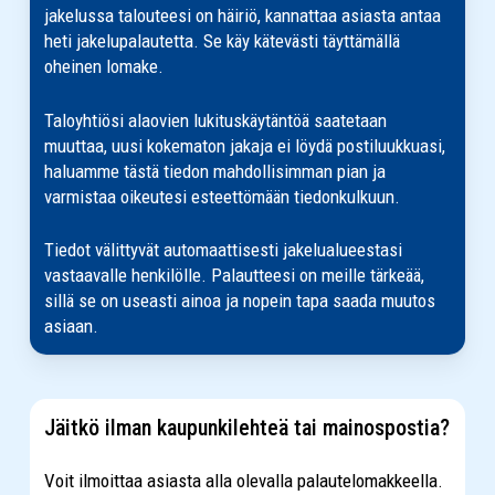
jakelussa talouteesi on häiriö, kannattaa asiasta antaa
heti jakelupalautetta. Se käy kätevästi täyttämällä
oheinen lomake.
Taloyhtiösi alaovien lukituskäytäntöä saatetaan
muuttaa, uusi kokematon jakaja ei löydä postiluukkuasi,
haluamme tästä tiedon mahdollisimman pian ja
varmistaa oikeutesi esteettömään tiedonkulkuun.
Tiedot välittyvät automaattisesti jakelualueestasi
vastaavalle henkilölle. Palautteesi on meille tärkeää,
sillä se on useasti ainoa ja nopein tapa saada muutos
asiaan.
Jäitkö ilman kaupunkilehteä tai mainospostia?
Voit ilmoittaa asiasta alla olevalla palautelomakkeella.