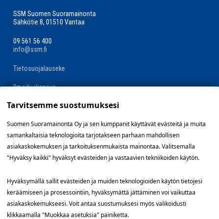
SSM Suomen Suoramainonta
Sähkötie 8, 01510 Vantaa
09 561 56 400
info@ssm.fi
Tietosuojalauseke
Ilmoituskanava
Tarvitsemme suostumuksesi
Evästevalinnat »
Suomen Suoramainonta Oy ja sen kumppanit käyttävät evästeitä ja muita
samankaltaisia teknologioita tarjotakseen parhaan mahdollisen
Oikopolut
asiakaskokemuksen ja tarkoituksenmukaista mainontaa. Valitsemalla
"Hyväksy kaikki" hyväksyt evästeiden ja vastaavien tekniikoiden käytön.
Suunnittele jakelualue (SuoraNet)
Hyväksymällä sallit evästeiden ja muiden teknologioiden käytön tietojesi
Hae töitä
keräämiseen ja prosessointiin, hyväksymättä jättäminen voi vaikuttaa
asiakaskokemukseesi. Voit antaa suostumuksesi myös valikoidusti
Blogi
klikkaamalla "Muokkaa asetuksia" painiketta.