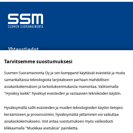
Yhteystiedot
Tarvitsemme suostumuksesi
SSM Suomen Suoramainonta
Sähkötie 8, 01510 Vantaa
Suomen Suoramainonta Oy ja sen kumppanit käyttävät evästeitä ja muita
09 561 56 400
samankaltaisia teknologioita tarjotakseen parhaan mahdollisen
info@ssm.fi
asiakaskokemuksen ja tarkoituksenmukaista mainontaa. Valitsemalla
"Hyväksy kaikki" hyväksyt evästeiden ja vastaavien tekniikoiden käytön.
Tietosuojalauseke
Ilmoituskanava
Hyväksymällä sallit evästeiden ja muiden teknologioiden käytön tietojesi
keräämiseen ja prosessointiin, hyväksymättä jättäminen voi vaikuttaa
Evästevalinnat »
asiakaskokemukseesi. Voit antaa suostumuksesi myös valikoidusti
klikkaamalla "Muokkaa asetuksia" painiketta.