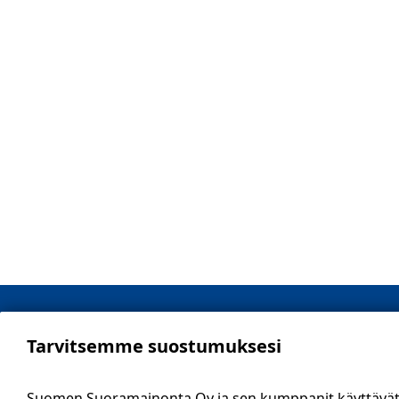
Helsinki
Tarvitsemme suostumuksesi
Yhteys
Suomen Suoramainonta Oy ja sen kumppanit käyttävät e
SSM Suo