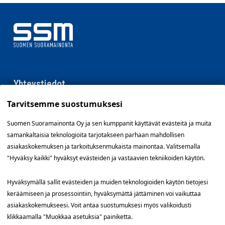
Yhteystiedot
Tarvitsemme suostumuksesi
SSM Suomen Suoramainonta
Sähkötie 8, 01510 Vantaa
Suomen Suoramainonta Oy ja sen kumppanit käyttävät evästeitä ja muita
09 561 56 400
samankaltaisia teknologioita tarjotakseen parhaan mahdollisen
info@ssm.fi
asiakaskokemuksen ja tarkoituksenmukaista mainontaa. Valitsemalla
"Hyväksy kaikki" hyväksyt evästeiden ja vastaavien tekniikoiden käytön.
Tietosuojalauseke
Ilmoituskanava
Hyväksymällä sallit evästeiden ja muiden teknologioiden käytön tietojesi
keräämiseen ja prosessointiin, hyväksymättä jättäminen voi vaikuttaa
Evästevalinnat »
asiakaskokemukseesi. Voit antaa suostumuksesi myös valikoidusti
klikkaamalla "Muokkaa asetuksia" painiketta.