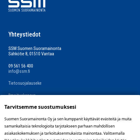
Yhteystiedot
SSM Suomen Suoramainonta
Sähkötie 8, 01510 Vantaa
09 561 56 400
info@ssm.fi
Tietosuojalauseke
Ilmoituskanava
Tarvitsemme suostumuksesi
Evästevalinnat »
Suomen Suoramainonta Oy ja sen kumppanit käyttävät evästeitä ja muita
samankaltaisia teknologioita tarjotakseen parhaan mahdollisen
Oikopolut
asiakaskokemuksen ja tarkoituksenmukaista mainontaa. Valitsemalla