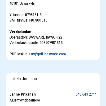
40101 Jyväskylä
Y-tunnus: 0798131-5
VAT tunnus: FI07981315
Verkkolaskut:
Operaattori: BASWARE BAWCFI22
Verkkolaskuosoite: 003707981315
PDF-laskut:
ssm@pdf.basware.com
Jakelu Joensuu
Janne Pitkänen
040 643 2744
Aluemyyntipäällikkö