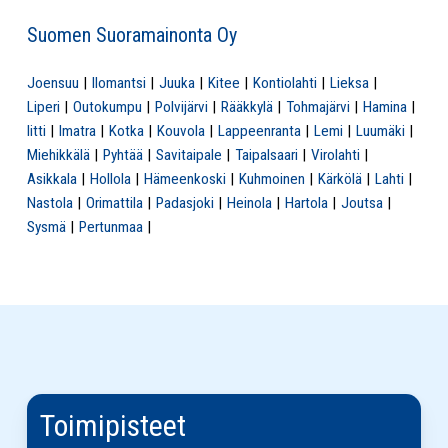
Suomen Suoramainonta Oy
Joensuu
Ilomantsi
Juuka
Kitee
Kontiolahti
Lieksa
Liperi
Outokumpu
Polvijärvi
Rääkkylä
Tohmajärvi
Hamina
Iitti
Imatra
Kotka
Kouvola
Lappeenranta
Lemi
Luumäki
Miehikkälä
Pyhtää
Savitaipale
Taipalsaari
Virolahti
Asikkala
Hollola
Hämeenkoski
Kuhmoinen
Kärkölä
Lahti
Nastola
Orimattila
Padasjoki
Heinola
Hartola
Joutsa
Sysmä
Pertunmaa
Toimipisteet