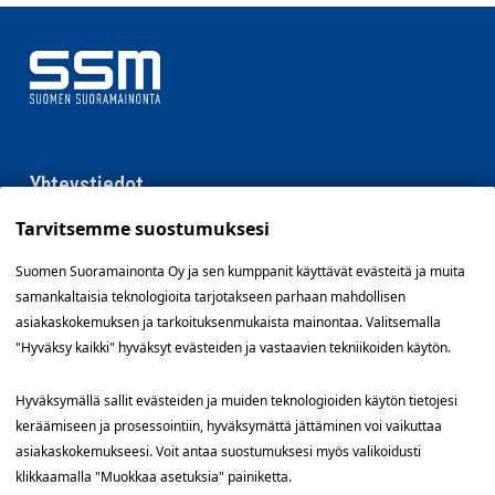
Yhteystiedot
Tarvitsemme suostumuksesi
SSM Suomen Suoramainonta
Sähkötie 8, 01510 Vantaa
Suomen Suoramainonta Oy ja sen kumppanit käyttävät evästeitä ja muita
09 561 56 400
samankaltaisia teknologioita tarjotakseen parhaan mahdollisen
info@ssm.fi
asiakaskokemuksen ja tarkoituksenmukaista mainontaa. Valitsemalla
"Hyväksy kaikki" hyväksyt evästeiden ja vastaavien tekniikoiden käytön.
Tietosuojalauseke
Ilmoituskanava
Hyväksymällä sallit evästeiden ja muiden teknologioiden käytön tietojesi
keräämiseen ja prosessointiin, hyväksymättä jättäminen voi vaikuttaa
Evästevalinnat »
asiakaskokemukseesi. Voit antaa suostumuksesi myös valikoidusti
klikkaamalla "Muokkaa asetuksia" painiketta.