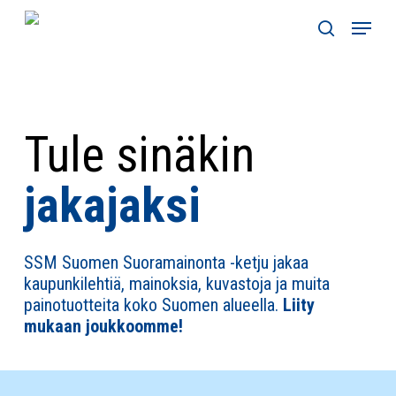
Skip
Menu
to
search
main
content
Tule sinäkin
jakajaksi
SSM Suomen Suoramainonta -ketju jakaa
kaupunkilehtiä, mainoksia, kuvastoja ja muita
painotuotteita koko Suomen alueella.
Liity
mukaan joukkoomme!