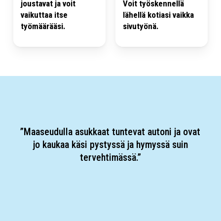
joustavat ja voit
Voit työskennellä
vaikuttaa itse
lähellä kotiasi vaikka
työmäärääsi.
sivutyönä.
”Maaseudulla asukkaat tuntevat autoni ja ovat
jo kaukaa käsi pystyssä ja hymyssä suin
tervehtimässä.”