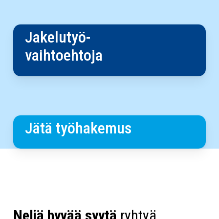
Jakelutyö
Jakelutyö-
vaihtoehtoja
Täytä
Jätä työhakemus
työhakemus
Neljä hyvää syytä
ryhtyä